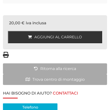
20,00
€
iva inclusa
1
-
AGGIUNGI AL CARRELLO
CERCHIO
IN
LAMIERA
VW
6X15
Ritorna alla ricerca
5X100
ET38
Trova centro di montaggio
CB
57,1
HAI BISOGNO DI AIUTO?
CONTATTACI
quantità
Telefono