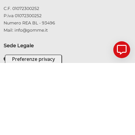
C.F. 01072300252
P.iva 01072300252
Numero REA BL - 93496
Mail: info@gomme.it
Sede Legale
Via M. Luciani, 2 32032
+39 0439.303191
info@gomme.it
Sezioni del sito
Occasioni nuovo
Occasioni usato
Contatti e mappa